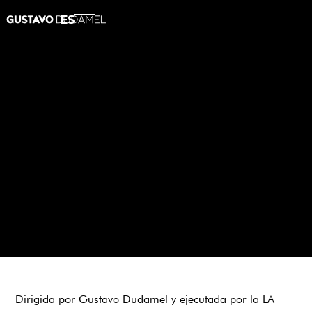
ES
2019
Andrew Norman:
Sostenimiento
APPLE MUSIC
SPOTIFY
Dirigida por Gustavo Dudamel y ejecutada por la LA