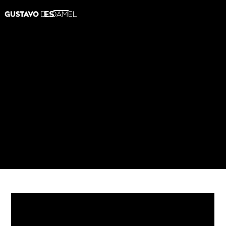
ES
2016
Beethoven: Sinfonía nº 1
AMAZON
APPLE MUSIC