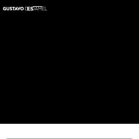
ES
2013
Mahler Sinfonía No. 9
APPLE MUSIC
SPOTIFY
AMAZON