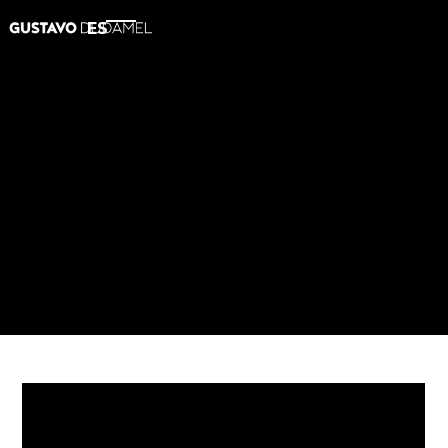
ES
2013
Verdi Messa da Requiem
AMAZON
APPLE MUSIC