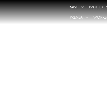
MISC
PAGE CO
PRENSA
WORKS
/
July 10, 2022
El Holl
cumple