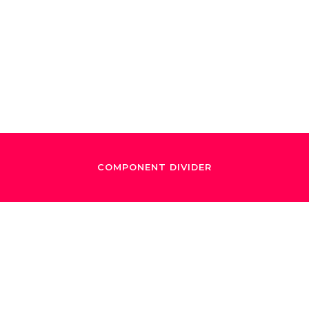
llywood Bowl: Un
cumple 100 años
COMPONENT DIVIDER