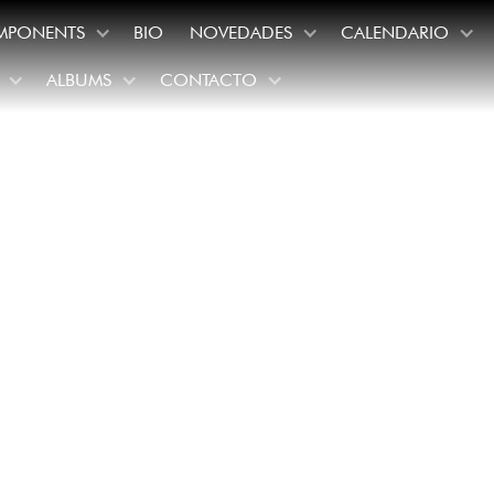
MPONENTS
BIO
NOVEDADES
CALENDARIO
ALBUMS
CONTACTO
ywood Bowl: Un i
 100 años