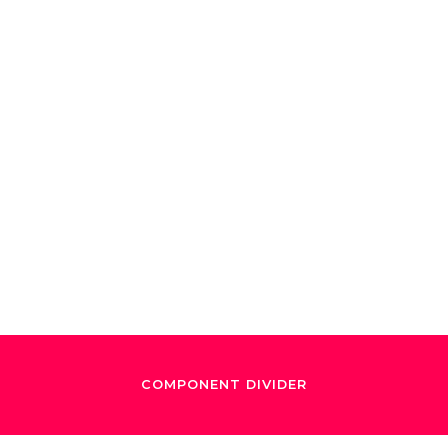
/
July 10, 2022
llywood Bowl: Un
cumple 100 años
COMPONENT DIVIDER