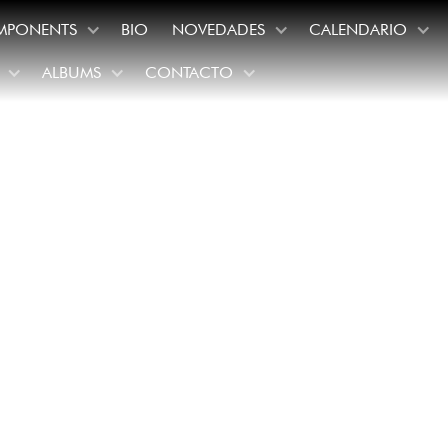
MPONENTS
BIO
NOVEDADES
CALENDARIO
ALBUMS
CONTACTO
nes a Gustavo D
regreso a México