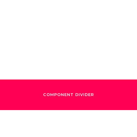
vaciones a Gusta
amel en su regre
México
COMPONENT DIVIDER