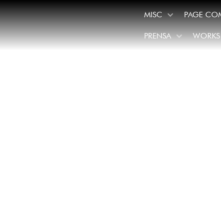
MISC
PAGE CO
PRENSA
WORKS
/
November 13, 2019
Ovacio
en su 