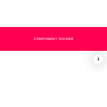
crisis
COMPONENT DIVIDER
3
/
February 26, 2020
La armonía de