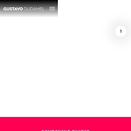
1
/
February 26, 2020
La armonía de
Gustavo Dudamel en
tiempos de crisis