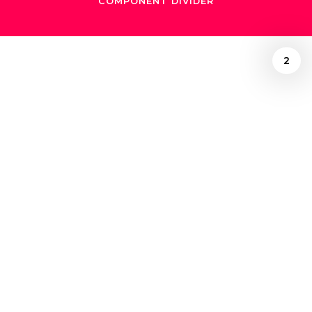
COMPONENT DIVIDER
2
February 26, 2020
La armonía de
Gustavo Dudamel
en tiempos de