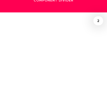
COMPONENT DIVIDER
2
December 4, 2018
La música repara
mundos: Gustavo
Dudamel