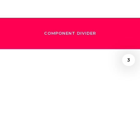
COMPONENT DIVIDER
3
/
December 4, 2018
La música repara
mundos: Gustavo