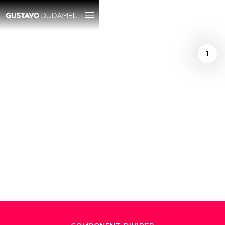
1
/
December 4, 2018
La música repara
mundos: Gustavo
Dudamel