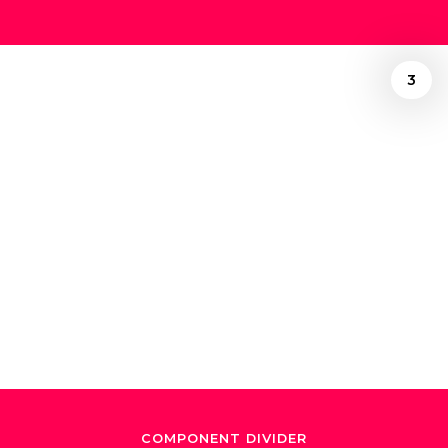
3
/
February 1, 2018
Los Sonidos de
Dudamel
COMPONENT DIVIDER