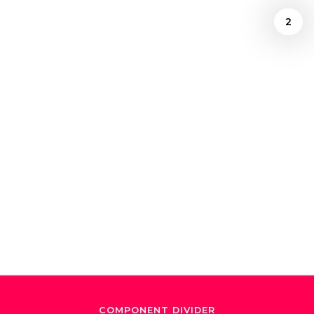
2
February 1, 2018
Los Sonidos de
Dudamel
COMPONENT DIVIDER