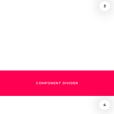
3
/
September 8, 2018
El sueño de Dudamel
COMPONENT DIVIDER
4