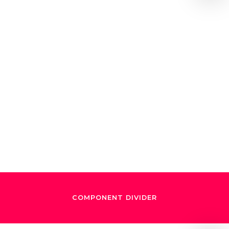
September 8, 2018
El sueño de
Dudamel
COMPONENT DIVIDER