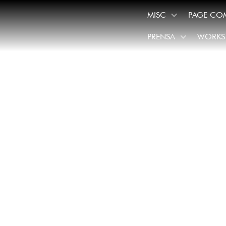
MISC
PAGE CO
PRENSA
WORKS
/
November 5, 2016
Dudame
Los Án
brillan