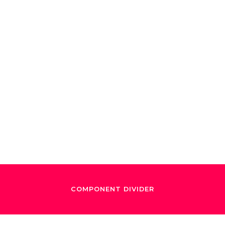
November 5, 2016
mel y la Filarm
s Ángeles ofrec
e brillante de M
COMPONENT DIVIDER