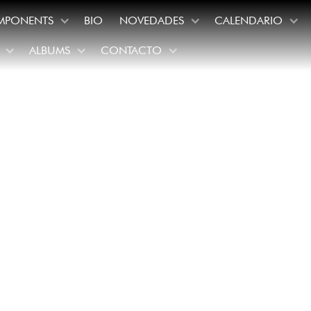
MPONENTS
BIO
NOVEDADES
CALENDARIO
ALBUMS
CONTACTO
l y la Filarmóni
geles ofrecen un
te de Mahler