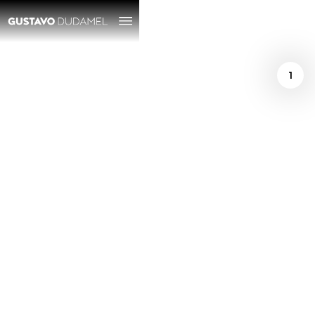
1
/
December 4, 2024
Ensayo: "Encontrar
un sentido de
propósito y armonía
sobre el escenario"