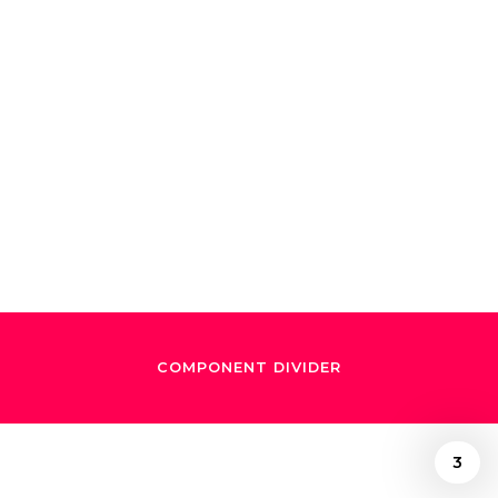
sentido de
propósito y
armonía sobre el
escenario"
COMPONENT DIVIDER
3