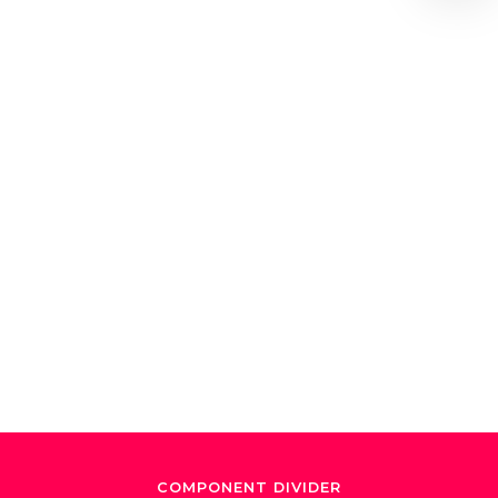
/
December 4, 2024
Ensayo: "Encontrar
un sentido de
propósito y armonía
sobre el escenario"
COMPONENT DIVIDER