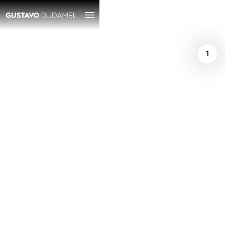
1
/
January 11, 2016
Gustavo Dudamel:
"Pensé que John
Williams estaba
bromeando cuando
me pidió que