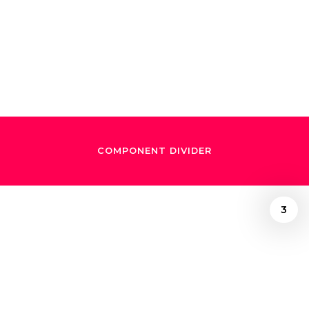
música de Star
Wars
COMPONENT DIVIDER
3
/
January 11, 2016