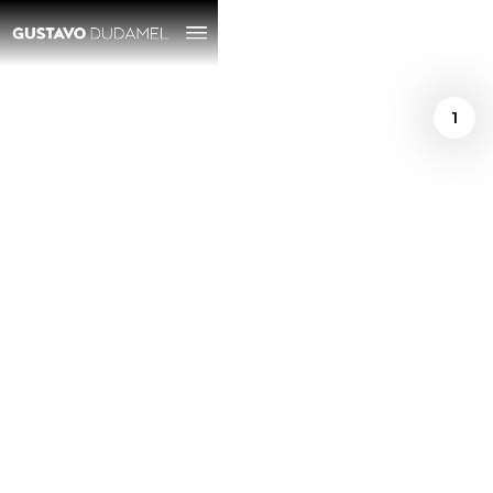
1
/
June 14, 2022
Gustavo Dudamel:
"Mozart me produce
una emoción, una
alegría que le va a
mi espíritu"